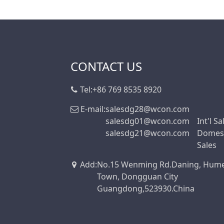
CONTACT US
Tel:
+86 769 8535 8920
E-mail:
salesdg28@wcon.com
salesdg01@wcon.com
Int'l Sa
salesdg21@wcon.com
Domest
Sales
Add
:
No.15 Wenming Rd.Daning, Hum
Town, Dongguan City
Guangdong,523930.China