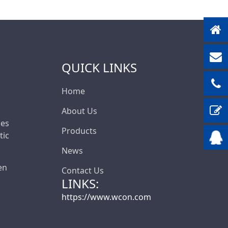
QUICK LINKS
Home
About Us
les
Products
ic
News
en
Contact Us
LINKS:
https://www.wcon.com